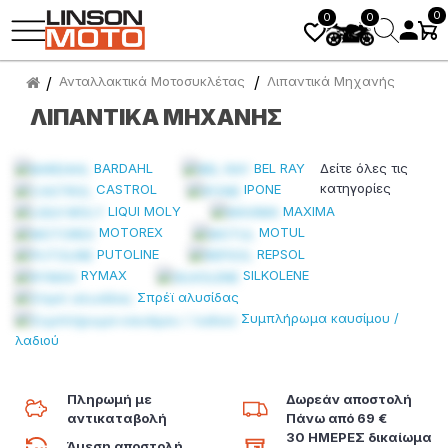
0
0
0
Ανταλλακτικά Μοτοσυκλέτας
Λιπαντικά Μηχανής
ΛΙΠΑΝΤΙΚΆ ΜΗΧΑΝΉΣ
BARDAHL
BEL RAY
Δείτε όλες τις
κατηγορίες
CASTROL
IPONE
LIQUI MOLY
MAXIMA
MOTOREX
MOTUL
PUTOLINE
REPSOL
RYMAX
SILKOLENE
Σπρέϊ αλυσίδας
Συμπλήρωμα καυσίμου /
λαδιού
Πληρωμή με
Δωρεάν αποστολή
αντικαταβολή
Πάνω από 69 €
30 ΗΜΕΡΕΣ δικαίωμα
Άμεση αποστολή