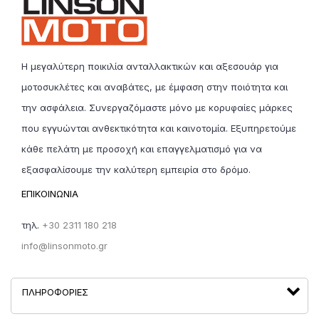
με άλλο;
Φυσικά και μπορείται!
ΔΩΡΕΑΝ ΕΠΙΣΤΡΟΦΗ Ή ΑΛΛΑΓΗ,
σε περίπτωση που θέλετε να αλλάξετε ή επιστρέψετε
ένα προϊόν, τα έξοδα μεταφοράς θα είναι για
Η μεγαλύτερη ποικιλία ανταλλακτικών και αξεσουάρ για
λογαριασμό της linsonmoto.gr καί ο πελάτης δέν θα
επιβαρυνθεί κόστος μεταφοράς. Η επιστροφή αγαθών,
μοτοσυκλέτες και αναβάτες, με έμφαση στην ποιότητα και
μπορεί να γίνει σε διάστημα έως
30 ημερών από την
την ασφάλεια. Συνεργαζόμαστε μόνο με κορυφαίες μάρκες
παραλλαβή. Απαραίτητη προϋπόθεση είναι να
τηρούνται οι όροι επιστροφής
.
που εγγυώνται ανθεκτικότητα και καινοτομία. Εξυπηρετούμε
κάθε πελάτη με προσοχή και επαγγελματισμό για να
5. Είναι όλα τα προϊόντα σε διαθεσιμότητα;
εξασφαλίσουμε την καλύτερη εμπειρία στο δρόμο.
Κάθε προϊόν έχει ένδειξη διαθεσιμότητας και χρόνο
ΕΠΙΚΟΙΝΩΝΙΑ
παράδοσης. Λόγω της υψηλής έντασης των
πωλήσεων, η Linson Moto δεν εγγυάται 100%
διαθεσιμότητα προϊόντων κατά τη στιγμή της πώλησης.
τηλ.
+30 2311 180 218
Σε περίπτωση προβλήματος διαθεσιμότητας, μέλος της
info@linsonmoto.gr
εταιρείας θα επικοινωνήσει μαζί σας.
ΠΛΗΡΟΦΟΡΊΕΣ