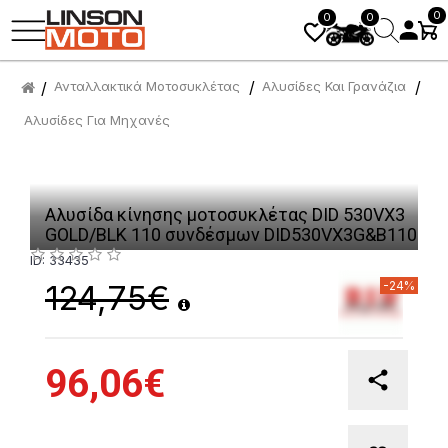
0
0
0
Ανταλλακτικά Μοτοσυκλέτας
Αλυσίδες Και Γρανάζια
Αλυσίδες Για Μηχανές
Αλυσίδα κίνησης μοτοσυκλέτας DID 530VX3
GOLD/BLK 110 συνδέσμων DID530VX3G&B110
ID: 33435
-24%
124,75€
96,06€