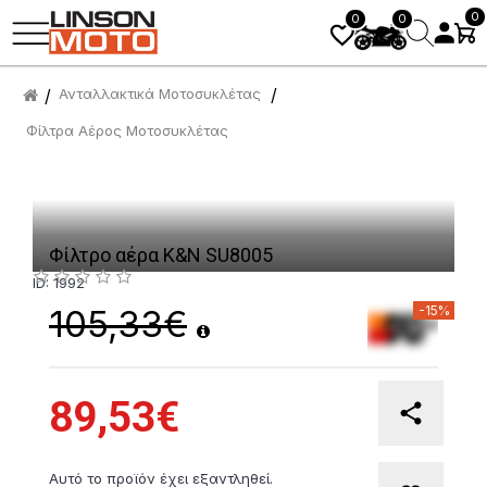
0
0
0
Ανταλλακτικά Μοτοσυκλέτας
Φίλτρα Αέρος Μοτοσυκλέτας
Φίλτρο αέρα K&N SU8005
ID: 1992
-15%
105,33€
89,53€
Αυτό το προϊόν έχει εξαντληθεί.