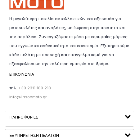
με άλλο;
Φυσικά και μπορείται!
ΔΩΡΕΑΝ ΕΠΙΣΤΡΟΦΗ Ή ΑΛΛΑΓΗ,
Η μεγαλύτερη ποικιλία ανταλλακτικών και αξεσουάρ για
σε περίπτωση που θέλετε να αλλάξετε ή επιστρέψετε
ένα προϊόν, τα έξοδα μεταφοράς θα είναι για
μοτοσυκλέτες και αναβάτες, με έμφαση στην ποιότητα και
λογαριασμό της linsonmoto.gr καί ο πελάτης δέν θα
την ασφάλεια. Συνεργαζόμαστε μόνο με κορυφαίες μάρκες
επιβαρυνθεί κόστος μεταφοράς. Η επιστροφή αγαθών,
μπορεί να γίνει σε διάστημα έως
30 ημερών από την
που εγγυώνται ανθεκτικότητα και καινοτομία. Εξυπηρετούμε
παραλλαβή. Απαραίτητη προϋπόθεση είναι να
κάθε πελάτη με προσοχή και επαγγελματισμό για να
τηρούνται οι όροι επιστροφής
.
εξασφαλίσουμε την καλύτερη εμπειρία στο δρόμο.
5. Είναι όλα τα προϊόντα σε διαθεσιμότητα;
ΕΠΙΚΟΙΝΩΝΙΑ
Κάθε προϊόν έχει ένδειξη διαθεσιμότητας και χρόνο
παράδοσης. Λόγω της υψηλής έντασης των
τηλ.
+30 2311 180 218
πωλήσεων, η Linson Moto δεν εγγυάται 100%
info@linsonmoto.gr
διαθεσιμότητα προϊόντων κατά τη στιγμή της πώλησης.
Σε περίπτωση προβλήματος διαθεσιμότητας, μέλος της
εταιρείας θα επικοινωνήσει μαζί σας.
ΠΛΗΡΟΦΟΡΊΕΣ
ΕΞΥΠΗΡΈΤΗΣΗ ΠΕΛΑΤΏΝ