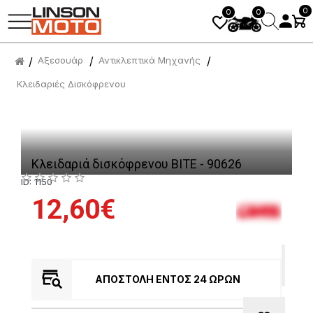
0
0
0
Αξεσουάρ
Αντικλεπτικά Μηχανής
Κλειδαριές Δισκόφρενου
Κλειδαριά δισκόφρενου BITE - 90626
ID: 1150
12,60€
ΑΠΟΣΤΟΛΉ ΕΝΤΌΣ 24 ΩΡΏΝ