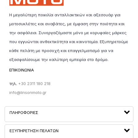
λογαριασμό της linsonmoto.gr καί ο πελάτης δέν θα
επιβαρυνθεί κόστος μεταφοράς. Η επιστροφή αγαθών,
Η μεγαλύτερη ποικιλία ανταλλακτικών και αξεσουάρ για
μπορεί να γίνει σε διάστημα έως
30 ημερών από την
παραλλαβή. Απαραίτητη προϋπόθεση είναι να
μοτοσυκλέτες και αναβάτες, με έμφαση στην ποιότητα και
τηρούνται οι όροι επιστροφής
.
την ασφάλεια. Συνεργαζόμαστε μόνο με κορυφαίες μάρκες
που εγγυώνται ανθεκτικότητα και καινοτομία. Εξυπηρετούμε
5. Είναι όλα τα προϊόντα σε διαθεσιμότητα;
κάθε πελάτη με προσοχή και επαγγελματισμό για να
Κάθε προϊόν έχει ένδειξη διαθεσιμότητας και χρόνο
παράδοσης. Λόγω της υψηλής έντασης των
εξασφαλίσουμε την καλύτερη εμπειρία στο δρόμο.
πωλήσεων, η Linson Moto δεν εγγυάται 100%
ΕΠΙΚΟΙΝΩΝΙΑ
διαθεσιμότητα προϊόντων κατά τη στιγμή της πώλησης.
Σε περίπτωση προβλήματος διαθεσιμότητας, μέλος της
εταιρείας θα επικοινωνήσει μαζί σας.
τηλ.
+30 2311 180 218
info@linsonmoto.gr
ΠΛΗΡΟΦΟΡΊΕΣ
ΕΞΥΠΗΡΈΤΗΣΗ ΠΕΛΑΤΏΝ