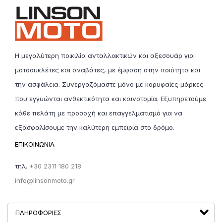
λογαριασμό της linsonmoto.gr καί ο πελάτης δέν θα
επιβαρυνθεί κόστος μεταφοράς. Η επιστροφή αγαθών,
μπορεί να γίνει σε διάστημα έως
30 ημερών από την
παραλλαβή. Απαραίτητη προϋπόθεση είναι να
τηρούνται οι όροι επιστροφής
.
Η μεγαλύτερη ποικιλία ανταλλακτικών και αξεσουάρ για
μοτοσυκλέτες και αναβάτες, με έμφαση στην ποιότητα και
5. Είναι όλα τα προϊόντα σε διαθεσιμότητα;
την ασφάλεια. Συνεργαζόμαστε μόνο με κορυφαίες μάρκες
Κάθε προϊόν έχει ένδειξη διαθεσιμότητας και χρόνο
παράδοσης. Λόγω της υψηλής έντασης των
που εγγυώνται ανθεκτικότητα και καινοτομία. Εξυπηρετούμε
πωλήσεων, η Linson Moto δεν εγγυάται 100%
κάθε πελάτη με προσοχή και επαγγελματισμό για να
διαθεσιμότητα προϊόντων κατά τη στιγμή της πώλησης.
Σε περίπτωση προβλήματος διαθεσιμότητας, μέλος της
εξασφαλίσουμε την καλύτερη εμπειρία στο δρόμο.
εταιρείας θα επικοινωνήσει μαζί σας.
ΕΠΙΚΟΙΝΩΝΙΑ
τηλ.
+30 2311 180 218
info@linsonmoto.gr
ΠΛΗΡΟΦΟΡΊΕΣ